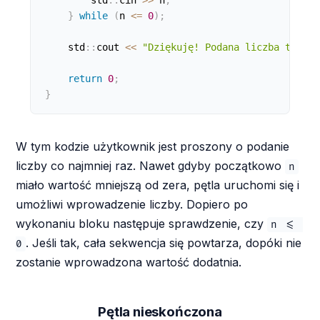
}
while
(
n 
<=
0
)
;
    std
:
:
cout 
<
<
"Dziękuję! Podana liczba to: "
return
0
;
}
W tym kodzie użytkownik jest proszony o podanie
liczby co najmniej raz. Nawet gdyby początkowo
n
miało wartość mniejszą od zera, pętla uruchomi się i
umożliwi wprowadzenie liczby. Dopiero po
wykonaniu bloku następuje sprawdzenie, czy
n <= 
. Jeśli tak, cała sekwencja się powtarza, dopóki nie
0
zostanie wprowadzona wartość dodatnia.
Pętla nieskończona