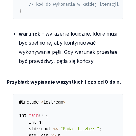
// kod do wykonania w każdej iteracji
}
warunek
– wyrażenie logiczne, które musi
być spełnione, aby kontynuować
wykonywanie pętli. Gdy warunek przestaje
być prawdziwy, pętla się kończy.
Przykład: wypisanie wszystkich liczb od 0 do n.
#include 
<
iostream
>
int 
main
(
)
{
    int n
;
    std
:
:
cout 
<
<
"Podaj liczbę: "
;
    std
:
:
cin 
>
>
 n
;