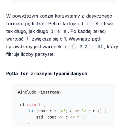
W powyższym kodzie korzystamy z klasycznego
formatu pętli
. Pętla startuje od
i trwa
for
i = 0
tak długo, jak długo
. Po każdej iteracji
i <= n
wartość
zwiększa się o 1. Wewnątrz pętli
i
sprawdzany jest warunek
, który
if (i % 2 == 0)
filtruje liczby parzyste.
Pętla
z różnymi typami danych
for
#include 
<
iostream
>
int 
main
(
)
{
for
(
char c 
=
'a'
;
 c 
<=
'z'
;
 c
++
)
{
        std
:
:
cout 
<
<
 c 
<
<
" "
;
}