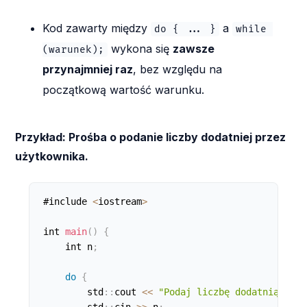
Kod zawarty między
a
do { ... }
while 
wykona się
zawsze
(warunek);
przynajmniej raz
, bez względu na
początkową wartość warunku.
Przykład: Prośba o podanie liczby dodatniej przez
użytkownika.
#include 
<
iostream
>
int 
main
(
)
{
    int n
;
do
{
        std
:
:
cout 
<
<
"Podaj liczbę dodatnią: "
;
        std
:
:
cin 
>
>
 n
;