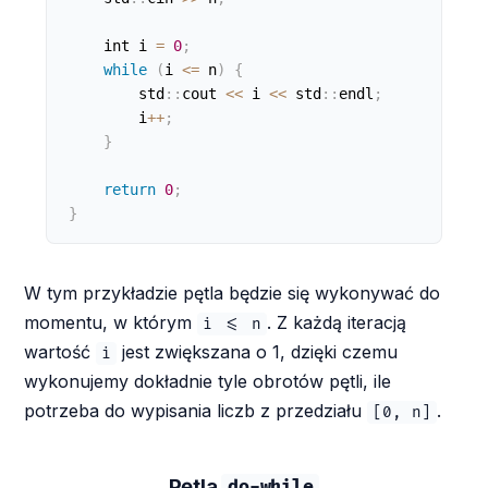
    int i 
=
0
;
while
(
i 
<=
 n
)
{
        std
:
:
cout 
<
<
 i 
<
<
 std
:
:
endl
;
        i
++
;
}
return
0
;
}
W tym przykładzie pętla będzie się wykonywać do
momentu, w którym
. Z każdą iteracją
i <= n
wartość
jest zwiększana o 1, dzięki czemu
i
wykonujemy dokładnie tyle obrotów pętli, ile
potrzeba do wypisania liczb z przedziału
.
[0, n]
Pętla
do-while