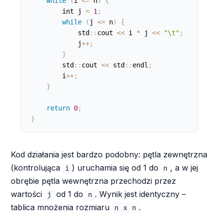
while
(
i 
<=
 n
)
{
        int j 
=
1
;
while
(
j 
<=
 n
)
{
            std
:
:
cout 
<
<
 i 
*
 j 
<
<
"\t"
;
            j
++
;
}
        std
:
:
cout 
<
<
 std
:
:
endl
;
        i
++
;
}
return
0
;
}
Kod działania jest bardzo podobny: pętla zewnętrzna
(kontrolująca
) uruchamia się od 1 do
, a w jej
i
n
obrębie pętla wewnętrzna przechodzi przez
wartości
od 1 do
. Wynik jest identyczny –
j
n
tablica mnożenia rozmiaru
.
n x n