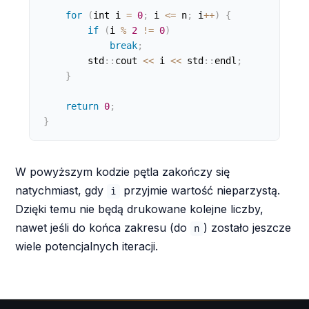
for
(
int i 
=
0
;
 i 
<=
 n
;
 i
++
)
{
if
(
i 
%
2
!=
0
)
break
;
        std
:
:
cout 
<
<
 i 
<
<
 std
:
:
endl
;
}
return
0
;
}
W powyższym kodzie pętla zakończy się
natychmiast, gdy
przyjmie wartość nieparzystą.
i
Dzięki temu nie będą drukowane kolejne liczby,
nawet jeśli do końca zakresu (do
) zostało jeszcze
n
wiele potencjalnych iteracji.