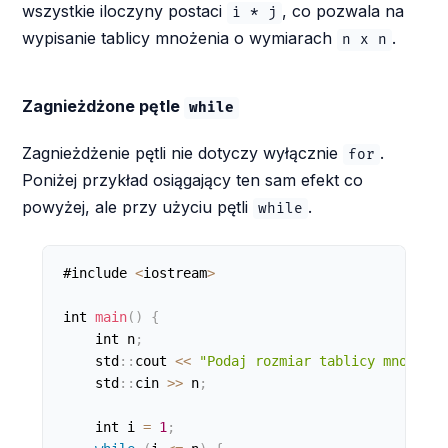
wszystkie iloczyny postaci
, co pozwala na
i * j
wypisanie tablicy mnożenia o wymiarach
.
n x n
Zagnieżdżone pętle
while
Zagnieżdżenie pętli nie dotyczy wyłącznie
.
for
Poniżej przykład osiągający ten sam efekt co
powyżej, ale przy użyciu pętli
.
while
#include 
<
iostream
>
int 
main
(
)
{
    int n
;
    std
:
:
cout 
<
<
"Podaj rozmiar tablicy mnożenia
    std
:
:
cin 
>
>
 n
;
    int i 
=
1
;