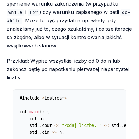
spełnienie warunku zakończenia (w przypadku
i
) czy warunku zapisanego w pętli
while
for
do-
. Może to być przydatne np. wtedy, gdy
while
znaleźliśmy już to, czego szukaliśmy, i dalsze iteracje
są zbędne, albo w sytuacji kontrolowania jakichś
wyjątkowych stanów.
Przykład: Wypisz wszystkie liczby od 0 do n lub
zakończ pętlę po napotkaniu pierwszej nieparzystej
liczby:
#include 
<
iostream
>
int 
main
(
)
{
    int n
;
    std
:
:
cout 
<
<
"Podaj liczbę: "
<
<
 std
:
:
endl
;
    std
:
:
cin 
>
>
 n
;