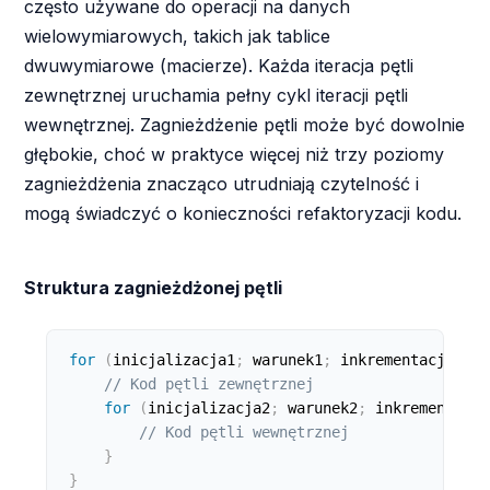
często używane do operacji na danych
wielowymiarowych, takich jak tablice
dwuwymiarowe (macierze). Każda iteracja pętli
zewnętrznej uruchamia pełny cykl iteracji pętli
wewnętrznej. Zagnieżdżenie pętli może być dowolnie
głębokie, choć w praktyce więcej niż trzy poziomy
zagnieżdżenia znacząco utrudniają czytelność i
mogą świadczyć o konieczności refaktoryzacji kodu.
Struktura zagnieżdżonej pętli
for
(
inicjalizacja1
;
 warunek1
;
 inkrementacja1
)
{
// Kod pętli zewnętrznej
for
(
inicjalizacja2
;
 warunek2
;
 inkrementacja
// Kod pętli wewnętrznej
}
}