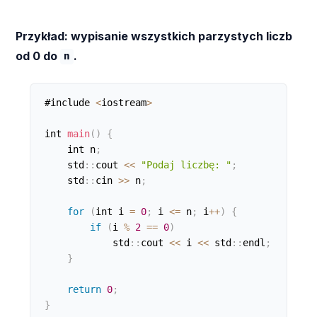
Przykład: wypisanie wszystkich parzystych liczb
od 0 do
.
n
#include 
<
iostream
>
int 
main
(
)
{
    int n
;
    std
:
:
cout 
<
<
"Podaj liczbę: "
;
    std
:
:
cin 
>
>
 n
;
for
(
int i 
=
0
;
 i 
<=
 n
;
 i
++
)
{
if
(
i 
%
2
==
0
)
            std
:
:
cout 
<
<
 i 
<
<
 std
:
:
endl
;
}
return
0
;
}