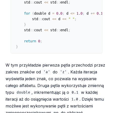
    std
:
:
cout 
<
<
 std
:
:
endl
;
for
(
double d 
=
0.0
;
 d 
<=
1.0
;
 d 
+
=
0.1
)
{
        std
:
:
cout 
<
<
 d 
<
<
" "
;
}
    std
:
:
cout 
<
<
 std
:
:
endl
;
return
0
;
}
W tym przykładzie pierwsza pętla przechodzi przez
zakres znaków od
do
. Każda iteracja
'a'
'z'
wyświetla jeden znak, co pozwala na wypisanie
całego alfabetu. Druga pętla wykorzystuje zmienną
typu
, inkrementując ją o
w każdej
double
0.1
iteracji aż do osiągnięcia wartości
. Dzięki temu
1.0
możliwe jest wykonywanie pętli z wartościami
zmiennoprzecinkowymi, np. do obliczeń