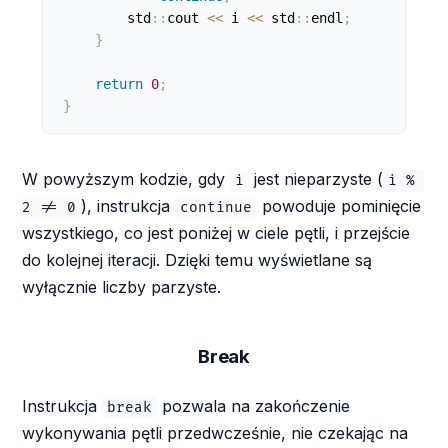
        std
:
:
cout 
<
<
 i 
<
<
 std
:
:
endl
;
}
return
0
;
}
W powyższym kodzie, gdy
jest nieparzyste (
i
i % 
), instrukcja
powoduje pominięcie
2 != 0
continue
wszystkiego, co jest poniżej w ciele pętli, i przejście
do kolejnej iteracji. Dzięki temu wyświetlane są
wyłącznie liczby parzyste.
Break
Instrukcja
pozwala na zakończenie
break
wykonywania pętli przedwcześnie, nie czekając na