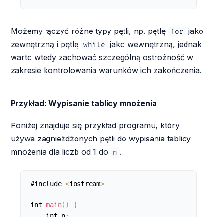
Możemy łączyć różne typy pętli, np. pętlę
jako
for
zewnętrzną i pętlę
jako wewnętrzną, jednak
while
warto wtedy zachować szczególną ostrożność w
zakresie kontrolowania warunków ich zakończenia.
Przykład: Wypisanie tablicy mnożenia
Poniżej znajduje się przykład programu, który
używa zagnieżdżonych pętli do wypisania tablicy
mnożenia dla liczb od 1 do
.
n
#include 
<
iostream
>
int 
main
(
)
{
    int n
;