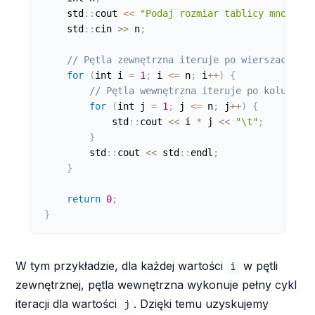
    std
:
:
cout 
<
<
"Podaj rozmiar tablicy mnożenia
    std
:
:
cin 
>
>
 n
;
// Pętla zewnętrzna iteruje po wierszach
for
(
int i 
=
1
;
 i 
<=
 n
;
 i
++
)
{
// Pętla wewnętrzna iteruje po kolumnach
for
(
int j 
=
1
;
 j 
<=
 n
;
 j
++
)
{
            std
:
:
cout 
<
<
 i 
*
 j 
<
<
"\t"
;
}
        std
:
:
cout 
<
<
 std
:
:
endl
;
}
return
0
;
}
W tym przykładzie, dla każdej wartości
w pętli
i
zewnętrznej, pętla wewnętrzna wykonuje pełny cykl
iteracji dla wartości
. Dzięki temu uzyskujemy
j