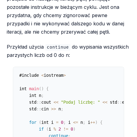
pozostałe instrukcje w bieżącym cyklu. Jest ona
przydatna, gdy chcemy zignorować pewne
przypadki i nie wykonywać dalszego kodu w danej
iteracji, ale nie chcemy przerywać całej pętli.
Przykład użycia
do wypisania wszystkich
continue
parzystych liczb od 0 do n:
#include 
<
iostream
>
int 
main
(
)
{
    int n
;
    std
:
:
cout 
<
<
"Podaj liczbę: "
<
<
 std
:
:
endl
;
    std
:
:
cin 
>
>
 n
;
for
(
int i 
=
0
;
 i 
<=
 n
;
 i
++
)
{
if
(
i 
%
2
!=
0
)
continue
;