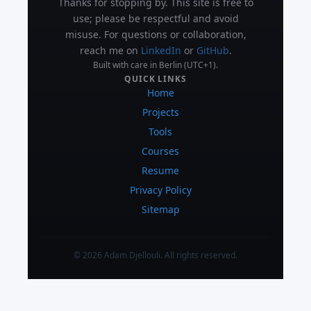
Thanks for stopping by. This site is free to
use; please be respectful and avoid
misuse. For questions or collaboration,
reach me on
LinkedIn
or
GitHub
.
Built with care in Berlin (UTC+1).
QUICK LINKS
Home
Projects
Tools
Courses
Resume
Privacy Policy
Sitemap
© 2026 Adam Djellouli. All rights reserved.