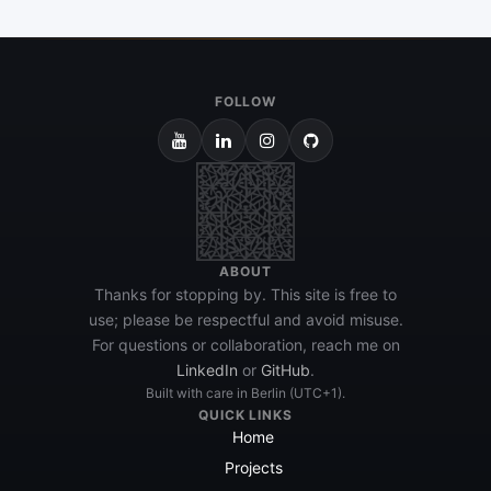
FOLLOW
ABOUT
Thanks for stopping by. This site is free to
use; please be respectful and avoid misuse.
For questions or collaboration, reach me on
LinkedIn
or
GitHub
.
Built with care in Berlin (UTC+1).
QUICK LINKS
Home
Projects