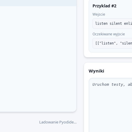
Przyklad #2
Wejscie
listen silent enl
Oczekiwane wyjscie
[["listen", "sile
Wyniki
Ladowanie Pyodide…