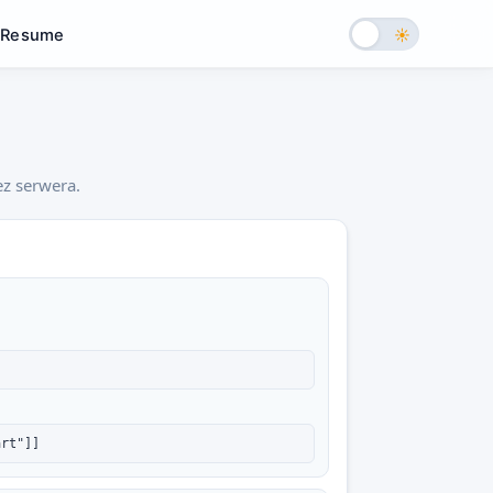
Resume
z serwera.
art"]]