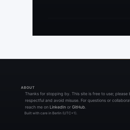
ABOUT
Thanks for stopping by. This site is free to use; please
respectful and avoid misuse. For questions or collabora
reach me on
LinkedIn
or
GitHub
.
Built with care in Berlin (UTC+1).