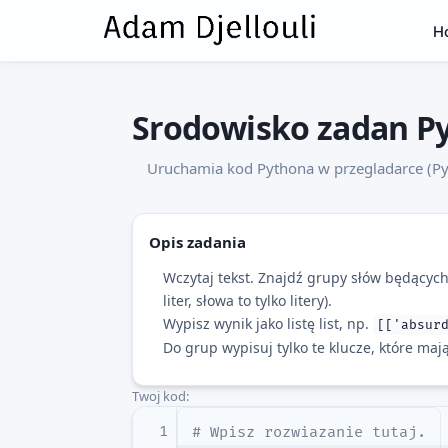
H
Srodowisko zadan P
Uruchamia kod Pythona w przegladarce (Pyo
Opis zadania
Wczytaj tekst. Znajdź grupy słów będącyc
liter, słowa to tylko litery).
Wypisz wynik jako listę list, np.
[['absur
Do grup wypisuj tylko te klucze, które maj
Twoj kod:
1
# Wpisz rozwiazanie tutaj.