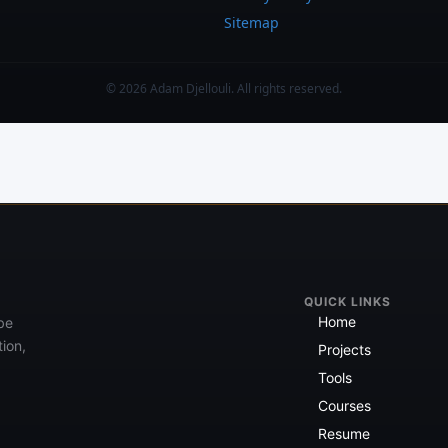
Sitemap
© 2026 Adam Djellouli. All rights reserved.
QUICK LINKS
Home
 be
tion,
Projects
Tools
Courses
Resume