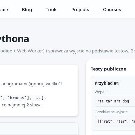
ome
Blog
Tools
Projects
Courses
ythona
dide + Web Worker) i sprawdza wyjscie na podstawie testow. Be
Testy publiczne
Przyklad #1
h anagramami (ignoruj wielkość
Wejscie
.
d', 'brudas'], ...]
rat tar art dog
ą co najmniej 2 słowa.
Oczekiwane wyjscie
[["rat", "tar", "