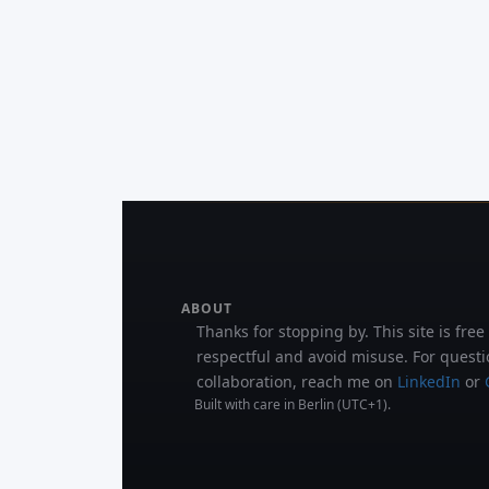
ABOUT
Thanks for stopping by. This site is free
respectful and avoid misuse. For questi
collaboration, reach me on
LinkedIn
or
Built with care in Berlin (UTC+1).