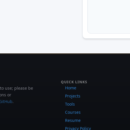
QUICK LINKS
Home
 to use; please be
ons or
Projects
GitHub
.
Tools
Courses
Resume
Privacy Policy