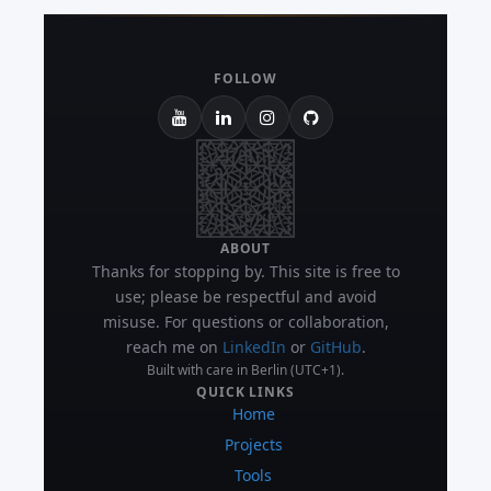
FOLLOW
ABOUT
Thanks for stopping by. This site is free to
use; please be respectful and avoid
misuse. For questions or collaboration,
reach me on
LinkedIn
or
GitHub
.
Built with care in Berlin (UTC+1).
QUICK LINKS
Home
Projects
Tools