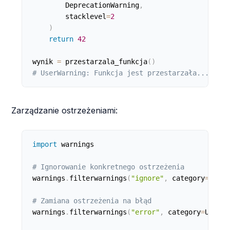
        DeprecationWarning
,
        stacklevel
=
2
)
return
42
wynik 
=
 przestarzala_funkcja
(
)
# UserWarning: Funkcja jest przestarzała...
Zarządzanie ostrzeżeniami:
import
 warnings

# Ignorowanie konkretnego ostrzeżenia
warnings
.
filterwarnings
(
"ignore"
,
 category
=
Depre
# Zamiana ostrzeżenia na błąd
warnings
.
filterwarnings
(
"error"
,
 category
=
UserWa