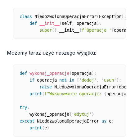
class
NiedozwolonaOperacjaError
(
Exception
)
:
def
__init__
(
self
,
 operacja
)
:
super
(
)
.
__init__
(
f"Operacja '
{
operacja
}
'
Możemy teraz użyć naszego wyjątku:
def
wykonaj_operacje
(
operacja
)
:
if
 operacja 
not
in
[
'dodaj'
,
'usun'
]
:
raise
 NiedozwolonaOperacjaError
(
operacja
print
(
f"Wykonywanie operacji: 
{
operacja
}
"
)
try
:
    wykonaj_operacje
(
'edytuj'
)
except
 NiedozwolonaOperacjaError 
as
 e
:
print
(
e
)