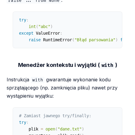
:
raise ... from None
try
:
int
(
"abc"
)
except
 ValueError
:
raise
 RuntimeError
(
"Błąd parsowania"
)
from
N
Menedżer kontekstu i wyjątki (
)
with
Instrukcja
gwarantuje wykonanie kodu
with
sprzątającego (np. zamknięcia pliku) nawet przy
wystąpieniu wyjątku:
# Zamiast jawnego try/finally:
try
:
    plik 
=
open
(
"dane.txt"
)