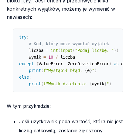
bloku
. Jeśli chcemy przechwycić kilka
try
konkretnych wyjątków, możemy je wymienić w
nawiasach:
try
:
# Kod, który może wywołać wyjątek
    liczba 
=
int
(
input
(
"Podaj liczbę: "
)
)
    wynik 
=
10
/
except
(
ValueError
,
 ZeroDivisionError
)
as
 e
:
print
(
f"Wystąpił błąd: 
{
e
}
"
)
else
:
print
(
f"Wynik dzielenia: 
{
wynik
}
"
)
W tym przykładzie:
Jeśli użytkownik poda wartość, która nie jest
liczbą całkowitą, zostanie zgłoszony