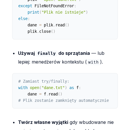
except
 FileNotFoundError
:
print
(
"Plik nie istnieje"
)
else
:
    dane 
=
 plik
.
read
(
)
    plik
.
close
(
)
Używaj
do sprzątania
— lub
finally
lepiej: menedżerów kontekstu (
).
with
# Zamiast try/finally:
with
open
(
"dane.txt"
)
as
 f
:
    dane 
=
 f
.
read
(
)
# Plik zostanie zamknięty automatycznie
Twórz własne wyjątki
gdy wbudowane nie