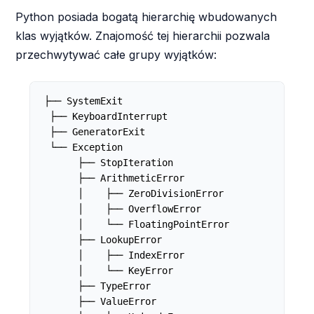
Python posiada bogatą hierarchię wbudowanych
klas wyjątków. Znajomość tej hierarchii pozwala
przechwytywać całe grupy wyjątków:
├── SystemExit

 ├── KeyboardInterrupt

 ├── GeneratorExit

 └── Exception

      ├── StopIteration

      ├── ArithmeticError

      │    ├── ZeroDivisionError

      │    ├── OverflowError

      │    └── FloatingPointError

      ├── LookupError

      │    ├── IndexError

      │    └── KeyError

      ├── TypeError

      ├── ValueError
