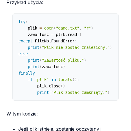
Przykład użycia:
try
:
    plik 
=
open
(
"dane.txt"
,
"r"
)
    zawartosc 
=
 plik
.
read
(
)
except
 FileNotFoundError
:
print
(
"Plik nie został znaleziony."
)
else
:
print
(
"Zawartość pliku:"
)
print
(
zawartosc
)
finally
:
if
'plik'
in
locals
(
)
:
        plik
.
close
(
)
print
(
"Plik został zamknięty."
)
W tym kodzie:
Jeśli plik istnieje, zostanie odczytany i