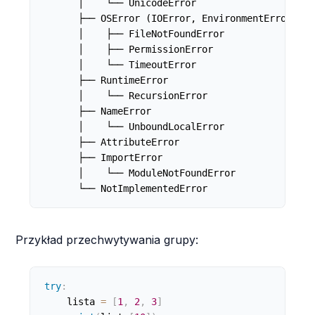
      │    └── UnicodeError

      ├── OSError (IOError, EnvironmentError)

      │    ├── FileNotFoundError

      │    ├── PermissionError

      │    └── TimeoutError

      ├── RuntimeError

      │    └── RecursionError

      ├── NameError

      │    └── UnboundLocalError

      ├── AttributeError

      ├── ImportError

      │    └── ModuleNotFoundError

      └── NotImplementedError
Przykład przechwytywania grupy:
try
:
    lista 
=
[
1
,
2
,
3
]