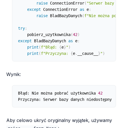
raise
 ConnectionError
(
"Serwer bazy danyc
except
 ConnectionError 
as
 e
:
raise
 BladBazyDanych
(
f"Nie można pobrać 
try
:
    pobierz_uzytkownika
(
42
)
except
 BladBazyDanych 
as
 e
:
print
(
f"Błąd: 
{
e
}
"
)
print
(
f"Przyczyna: 
{
e
.
__cause__
}
"
)
Wynik:
Błąd: Nie można pobrać użytkownika 
42
Przyczyna: Serwer bazy danych niedostępny
Aby celowo ukryć oryginalny wyjątek, używamy