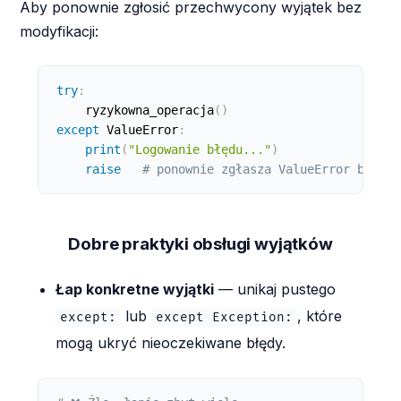
Aby ponownie zgłosić przechwycony wyjątek bez
modyfikacji:
try
:
    ryzykowna_operacja
(
)
except
 ValueError
:
print
(
"Logowanie błędu..."
)
raise
# ponownie zgłasza ValueError bez zm
Dobre praktyki obsługi wyjątków
Łap konkretne wyjątki
— unikaj pustego
lub
, które
except:
except Exception:
mogą ukryć nieoczekiwane błędy.