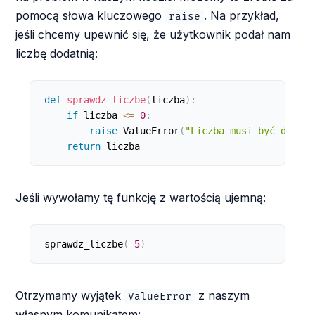
pomocą słowa kluczowego
. Na przykład,
raise
jeśli chcemy upewnić się, że użytkownik podał nam
liczbę dodatnią:
def
sprawdz_liczbe
(
liczba
)
:
if
 liczba 
<=
0
:
raise
 ValueError
(
"Liczba musi być dodatn
return
 liczba
Jeśli wywołamy tę funkcję z wartością ujemną:
sprawdz_liczbe
(
-
5
)
Otrzymamy wyjątek
z naszym
ValueError
własnym komunikatem: