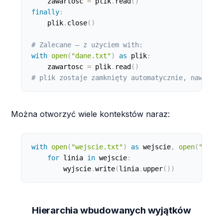
    zawartosc 
=
 plik
.
read
(
)
finally
:
    plik
.
close
(
)
# Zalecane — z użyciem with:
with
open
(
"dane.txt"
)
as
 plik
:
    zawartosc 
=
 plik
.
read
(
)
# plik zostaje zamknięty automatycznie, nawet je
Można otworzyć wiele kontekstów naraz:
with
open
(
"wejscie.txt"
)
as
 wejscie
,
open
(
"wyjsc
for
 linia 
in
 wejscie
:
        wyjscie
.
write
(
linia
.
upper
(
)
)
Hierarchia wbudowanych wyjątków