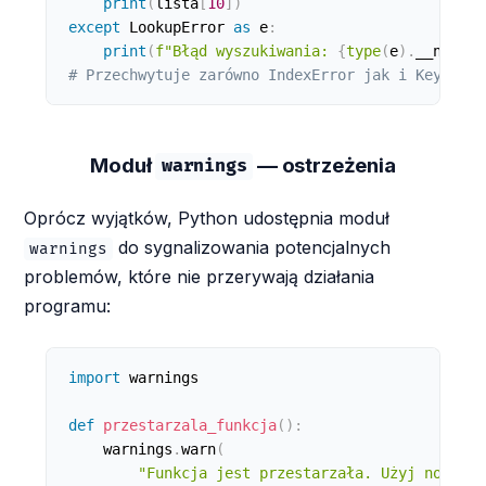
print
(
lista
[
10
]
)
except
 LookupError 
as
 e
:
print
(
f"Błąd wyszukiwania: 
{
type
(
e
)
.
__name__
# Przechwytuje zarówno IndexError jak i KeyError
Moduł
— ostrzeżenia
warnings
Oprócz wyjątków, Python udostępnia moduł
do sygnalizowania potencjalnych
warnings
problemów, które nie przerywają działania
programu:
import
 warnings

def
przestarzala_funkcja
(
)
:
    warnings
.
warn
(
"Funkcja jest przestarzała. Użyj nowej_f