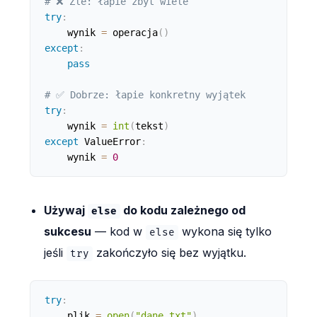
# ❌ Źle: łapie zbyt wiele
try
:
    wynik 
=
 operacja
(
)
except
:
pass
# ✅ Dobrze: łapie konkretny wyjątek
try
:
    wynik 
=
int
(
tekst
)
except
 ValueError
:
    wynik 
=
0
Używaj
do kodu zależnego od
else
sukcesu
— kod w
wykona się tylko
else
jeśli
zakończyło się bez wyjątku.
try
try
:
    plik 
=
open
(
"dane.txt"
)