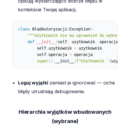
opisują wystarczająco dobrze błędu w
kontekście Twojej aplikacji.
class
BladAutoryzacji
(
Exception
)
:
"""Użytkownik nie ma uprawnień do wykonania 
def
__init__
(
self
,
 uzytkownik
,
 operacja
)
:
        self
.
uzytkownik 
=
 uzytkownik

        self
.
operacja 
=
 operacja

super
(
)
.
__init__
(
f"Użytkownik '
{
uzytkown
Loguj wyjątki
zamiast je ignorować — ciche
błędy utrudniają debugowanie.
Hierarchia wyjątków wbudowanych
(wybrane)