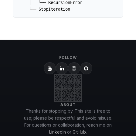
    │   └── RecursionError

    └── StopIteration
FOLLOW
ABOUT
Thanks for stopping by. This site is free to
use; please be respectful and avoid misuse.
For questions or collaboration, reach me on
LinkedIn
or
GitHub
.