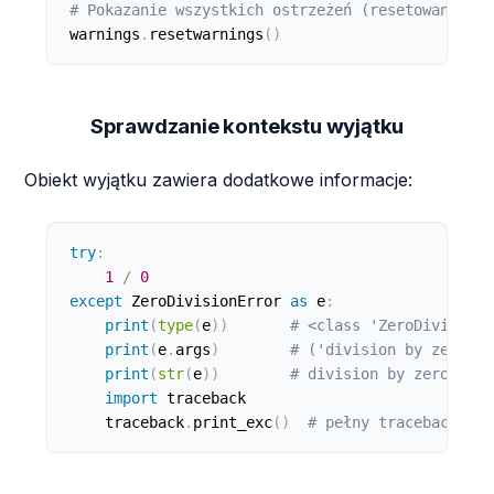
# Pokazanie wszystkich ostrzeżeń (resetowanie fi
warnings
.
resetwarnings
(
)
Sprawdzanie kontekstu wyjątku
Obiekt wyjątku zawiera dodatkowe informacje:
try
:
1
/
0
except
 ZeroDivisionError 
as
 e
:
print
(
type
(
e
)
)
# <class 'ZeroDivisionE
print
(
e
.
args
)
# ('division by zero',)
print
(
str
(
e
)
)
# division by zero
import
 traceback

    traceback
.
print_exc
(
)
# pełny traceback