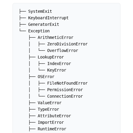
├── SystemExit

├── KeyboardInterrupt

├── GeneratorExit

└── Exception

    ├── ArithmeticError

    │   ├── ZeroDivisionError

    │   └── OverflowError

    ├── LookupError

    │   ├── IndexError

    │   └── KeyError

    ├── OSError

    │   ├── FileNotFoundError

    │   ├── PermissionError

    │   └── ConnectionError

    ├── ValueError

    ├── TypeError

    ├── AttributeError

    ├── ImportError

    ├── RuntimeError
