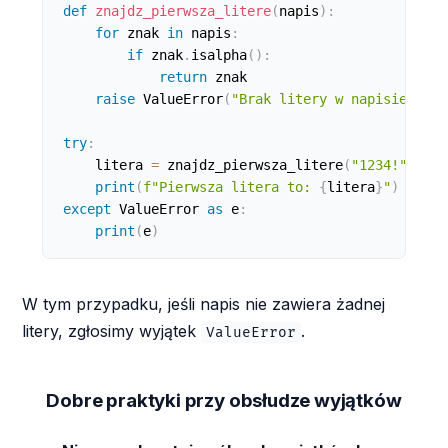
def
znajdz_pierwsza_litere
(
napis
)
:
for
 znak 
in
 napis
:
if
 znak
.
isalpha
(
)
:
return
 znak

raise
 ValueError
(
"Brak litery w napisie"
)
try
:
    litera 
=
 znajdz_pierwsza_litere
(
"1234!"
)
print
(
f"Pierwsza litera to: 
{
litera
}
"
)
except
 ValueError 
as
 e
:
print
(
e
)
W tym przypadku, jeśli napis nie zawiera żadnej
litery, zgłosimy wyjątek
.
ValueError
Dobre praktyki przy obsłudze wyjątków