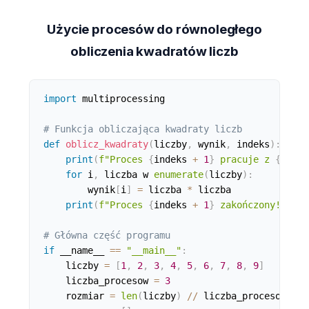
Użycie procesów do równoległego
obliczenia kwadratów liczb
import
 multiprocessing

# Funkcja obliczająca kwadraty liczb
def
oblicz_kwadraty
(
liczby
,
 wynik
,
 indeks
)
:
print
(
f"Proces 
{
indeks 
+
1
}
 pracuje z 
{
liczb
for
 i
,
 liczba w 
enumerate
(
liczby
)
:
        wynik
[
i
]
=
 liczba 
*
 liczba

print
(
f"Proces 
{
indeks 
+
1
}
 zakończony!"
)
# Główna część programu
if
 __name__ 
==
"__main__"
:
    liczby 
=
[
1
,
2
,
3
,
4
,
5
,
6
,
7
,
8
,
9
]
    liczba_procesow 
=
3
    rozmiar 
=
len
(
liczby
)
//
 liczba_procesow
