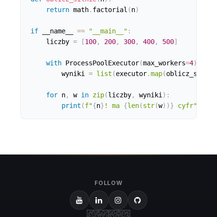
return
 math
.
factorial
(
n
)
if
 __name__ 
==
"__main__"
:
    liczby 
=
[
100
,
200
,
300
,
400
,
500
]
with
 ProcessPoolExecutor
(
max_workers
=
4
)
as
 e
        wyniki 
=
list
(
executor
.
map
(
oblicz_silnie
for
 n
,
 w 
in
zip
(
liczby
,
 wyniki
)
:
print
(
f"
{
n
}
! ma 
{
len
(
str
(
w
)
)
}
 cyfr"
)
FOLLOW