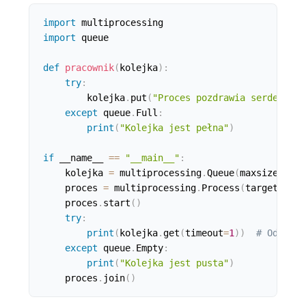
import
import
 queue

def
pracownik
(
kolejka
)
:
try
:
        kolejka
.
put
(
"Proces pozdrawia serdecznie
except
 queue
.
Full
:
print
(
"Kolejka jest pełna"
)
if
 __name__ 
==
"__main__"
:
    kolejka 
=
 multiprocessing
.
Queue
(
maxsize
=
1
)
    proces 
=
 multiprocessing
.
Process
(
target
=
prac
    proces
.
start
(
)
try
:
print
(
kolejka
.
get
(
timeout
=
1
)
)
# Odbiera
except
 queue
.
Empty
:
print
(
"Kolejka jest pusta"
)
    proces
.
join
(
)