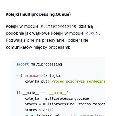
Kolejki (multiprocessing.Queue)
Kolejki w module
działają
multiprocessing
podobnie jak wątkowe kolejki w module
.
queue
Pozwalają one na przesyłanie i odbieranie
komunikatów między procesami:
import
 multiprocessing

def
pracownik
(
kolejka
)
:
    kolejka
.
put
(
"Proces pozdrawia serdecznie!"
)
if
 __name__ 
==
"__main__"
:
    kolejka 
=
 multiprocessing
.
Queue
(
)
    proces 
=
 multiprocessing
.
Process
(
target
=
prac
    proces
.
start
(
)
print
(
kolejka
.
get
(
)
)
# Odbieramy komunikat 