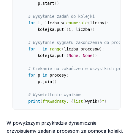
        p
.
start
(
)
# Wysyłanie zadań do kolejki
for
 i
,
 liczba w 
enumerate
(
liczby
)
:
        kolejka
.
put
(
(
i
,
 liczba
)
)
# Wysyłanie sygnału zakończenia do procesów
for
 _ 
in
range
(
liczba_procesow
)
:
        kolejka
.
put
(
(
None
,
None
)
)
# Czekanie na zakończenie wszystkich procesó
for
 p 
in
 procesy
:
        p
.
join
(
)
# Wyświetlenie wyników
print
(
f"Kwadraty: 
{
list
(
wynik
)
}
"
)
W powyższym przykładzie dynamicznie
przypisujemy zadania procesom za pomocą kolejki.