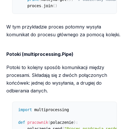
    proces
.
join
(
)
W tym przykładzie proces potomny wysyła
komunikat do procesu głównego za pomocą kolejki.
Potoki (multiprocessing.Pipe)
Potoki to kolejny sposób komunikacji między
procesami. Składają się z dwóch połączonych
końcówek: jednej do wysyłania, a drugiej do
odbierania danych.
import
 multiprocessing

def
pracownik
(
polaczenie
)
:
    polaczenie
.
send
(
"Proces pozdrawia serdecznie