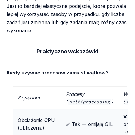
Jest to bardziej elastyczne podejście, które pozwala
lepiej wykorzystać zasoby w przypadku, gdy liczba
zadań jest zmienna lub gdy zadania mają różny czas
wykonania.
Praktyczne wskazówki
Kiedy używać procesów zamiast wątków?
Procesy
Wątk
Kryterium
(
)
(
multiprocessing
thr
❌ GI
Obciążenie CPU
✅ Tak — omijają GIL
praw
(obliczenia)
równ