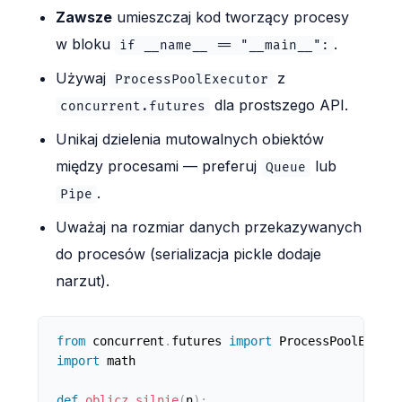
Zawsze
umieszczaj kod tworzący procesy
w bloku
.
if __name__ == "__main__":
Używaj
z
ProcessPoolExecutor
dla prostszego API.
concurrent.futures
Unikaj dzielenia mutowalnych obiektów
między procesami — preferuj
lub
Queue
.
Pipe
Uważaj na rozmiar danych przekazywanych
do procesów (serializacja pickle dodaje
narzut).
from
 concurrent
.
futures 
import
import
 math

def
oblicz_silnie
(
n
)
: