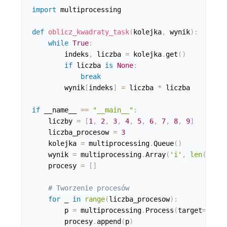
import
 multiprocessing

def
oblicz_kwadraty_task
(
kolejka
,
 wynik
)
:
while
True
:
        indeks
,
 liczba 
=
 kolejka
.
get
(
)
if
 liczba 
is
None
:
break
        wynik
[
indeks
]
=
 liczba 
*
 liczba

if
 __name__ 
==
"__main__"
:
    liczby 
=
[
1
,
2
,
3
,
4
,
5
,
6
,
7
,
8
,
9
]
    liczba_procesow 
=
3
    kolejka 
=
 multiprocessing
.
Queue
(
)
    wynik 
=
 multiprocessing
.
Array
(
'i'
,
len
(
liczb
    procesy 
=
[
]
# Tworzenie procesów
for
 _ 
in
range
(
liczba_procesow
)
:
        p 
=
 multiprocessing
.
Process
(
target
=
oblic
        procesy
.
append
(
p
)