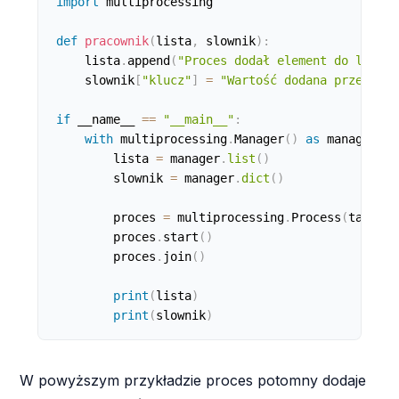
import
 multiprocessing

def
pracownik
(
lista
,
 slownik
)
:
    lista
.
append
(
"Proces dodał element do listy"
    slownik
[
"klucz"
]
=
"Wartość dodana przez pro
if
 __name__ 
==
"__main__"
:
with
 multiprocessing
.
Manager
(
)
as
 manager
:
        lista 
=
 manager
.
list
(
)
        slownik 
=
 manager
.
dict
(
)
        proces 
=
 multiprocessing
.
Process
(
target
=
        proces
.
start
(
)
        proces
.
join
(
)
print
(
lista
)
print
(
slownik
)
W powyższym przykładzie proces potomny dodaje