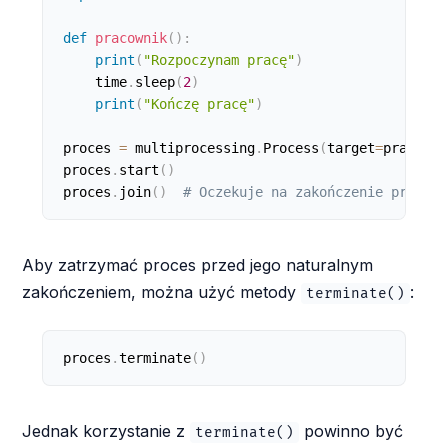
def
pracownik
(
)
:
print
(
"Rozpoczynam pracę"
)
    time
.
sleep
(
2
)
print
(
"Kończę pracę"
)
proces 
=
 multiprocessing
.
Process
(
target
=
pracowni
proces
.
start
(
)
proces
.
join
(
)
# Oczekuje na zakończenie procesu
Aby zatrzymać proces przed jego naturalnym
zakończeniem, można użyć metody
:
terminate()
proces
.
terminate
(
)
Jednak korzystanie z
powinno być
terminate()