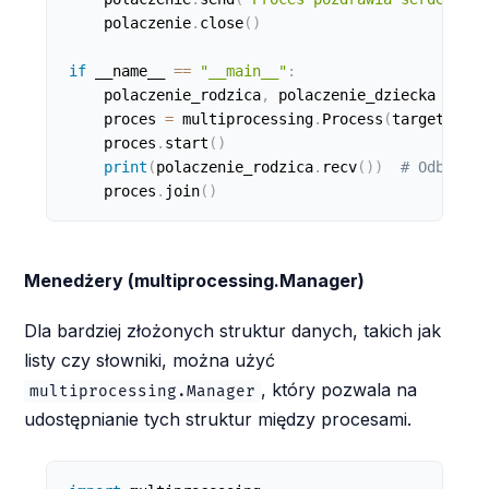
    polaczenie
.
close
(
)
if
 __name__ 
==
"__main__"
:
    polaczenie_rodzica
,
 polaczenie_dziecka 
=
 mul
    proces 
=
 multiprocessing
.
Process
(
target
=
prac
    proces
.
start
(
)
print
(
polaczenie_rodzica
.
recv
(
)
)
# Odbieram
    proces
.
join
(
)
Menedżery (multiprocessing.Manager)
Dla bardziej złożonych struktur danych, takich jak
listy czy słowniki, można użyć
, który pozwala na
multiprocessing.Manager
udostępnianie tych struktur między procesami.