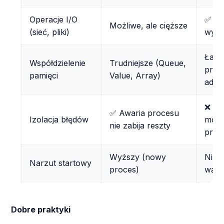
Operacje I/O
✅ Le
Możliwe, ale cięższe
(sieć, pliki)
wyst
Łatw
Współdzielenie
Trudniejsze (Queue,
prze
pamięci
Value, Array)
adre
❌ Bł
✅ Awaria procesu
Izolacja błędów
może
nie zabija reszty
proc
Wyższy (nowy
Niżs
Narzut startowy
proces)
wąte
Dobre praktyki