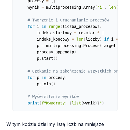
    procesy 
=
[
]
    wynik 
=
 multiprocessing
.
Array
(
'i'
,
len
(
liczb
# Tworzenie i uruchamianie procesów
for
 i 
in
range
(
liczba_procesow
)
:
        indeks_startowy 
=
 rozmiar 
*
 i

        indeks_koncowy 
=
len
(
liczby
)
if
 i 
==
 lic
        p 
=
 multiprocessing
.
Process
(
target
=
oblic
        procesy
.
append
(
p
)
        p
.
start
(
)
# Czekanie na zakończenie wszystkich procesó
for
 p 
in
 procesy
:
        p
.
join
(
)
# Wyświetlenie wyników
print
(
f"Kwadraty: 
{
list
(
wynik
)
}
"
)
W tym kodzie dzielimy listę liczb na mniejsze