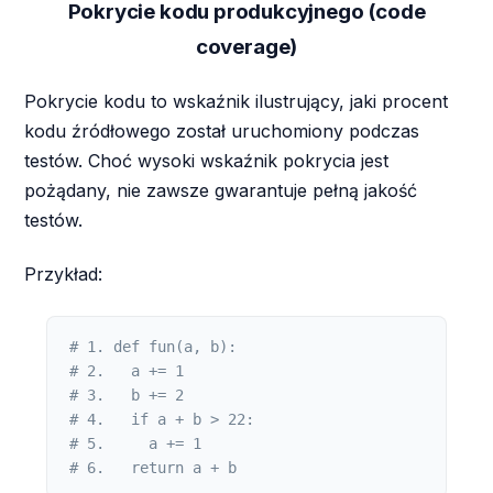
Pokrycie kodu produkcyjnego (code
coverage)
Pokrycie kodu to wskaźnik ilustrujący, jaki procent
kodu źródłowego został uruchomiony podczas
testów. Choć wysoki wskaźnik pokrycia jest
pożądany, nie zawsze gwarantuje pełną jakość
testów.
Przykład:
# 1. def fun(a, b):
# 2.   a += 1
# 3.   b += 2
# 4.   if a + b > 22:
# 5.     a += 1
# 6.   return a + b