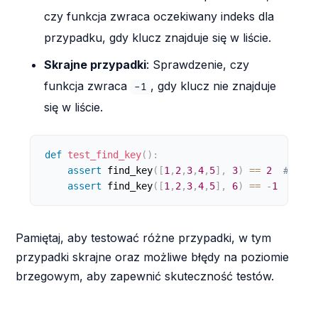
czy funkcja zwraca oczekiwany indeks dla
przypadku, gdy klucz znajduje się w liście.
Skrajne przypadki
: Sprawdzenie, czy
funkcja zwraca
, gdy klucz nie znajduje
-1
się w liście.
def
test_find_key
(
)
:
assert
 find_key
(
[
1
,
2
,
3
,
4
,
5
]
,
3
)
==
2
# Pods
assert
 find_key
(
[
1
,
2
,
3
,
4
,
5
]
,
6
)
==
-
1
# Skr
Pamiętaj, aby testować różne przypadki, w tym
przypadki skrajne oraz możliwe błędy na poziomie
brzegowym, aby zapewnić skuteczność testów.